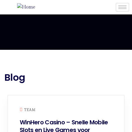
Blog
TEAM
WinHero Casino – Snelle Mobile
Slots en Live Games voor