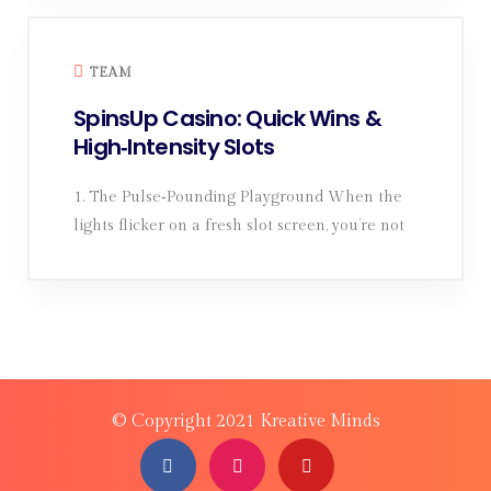
TEAM
SpinsUp Casino: Quick Wins &
High‑Intensity Slots
1. The Pulse‑Pounding Playground When the
lights flicker on a fresh slot screen, you’re not
© Copyright 2021 Kreative Minds